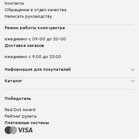
Контакты
Обращение в отдел качества
Написать руководству
Режим работы колл-центра
ежедневно с 09-00 до 20-00
Доставка заказов
ежедневно с 9:00 до 23:00
Информация для покупателей
О компании
Каталог
Адреса магазинов
Мягкая мебель
Доставка и оплата
Корпусная мебель
Победитель
Гарантия
Бескаркасная мебель
Mebel.Club
Red Dot Award
Модульная мебель
Для бизнеса
Рейтинг рунета
Столы и стулья
Карта сайта
Платежные системы