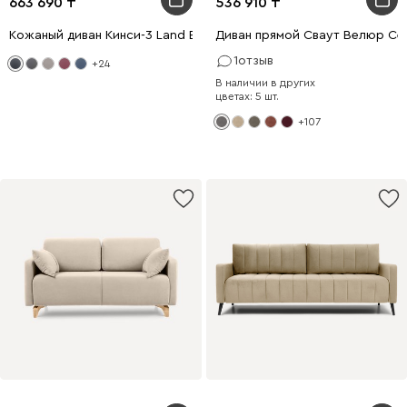
663 690
536 910
Кожаный диван Кинси-3 Land Black
Диван прямой Сваут Велюр Се
1
отзыв
+24
В наличии в других
цветах: 5 шт.
+107