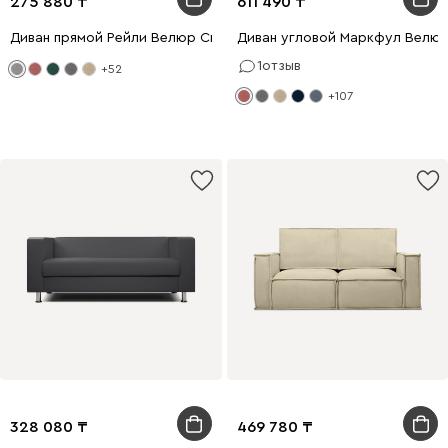
275 880
611 490
Диван прямой Рейли Велюр Светло-серый
Диван угловой Маркфул Велюр
1
отзыв
+52
+107
328 080
469 780