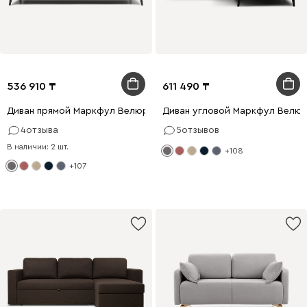
536 910
611 490
Диван прямой Маркфул Велюр Серый
Диван угловой Маркфул Велю
4
отзыва
5
отзывов
В наличии: 2 шт.
+108
+107