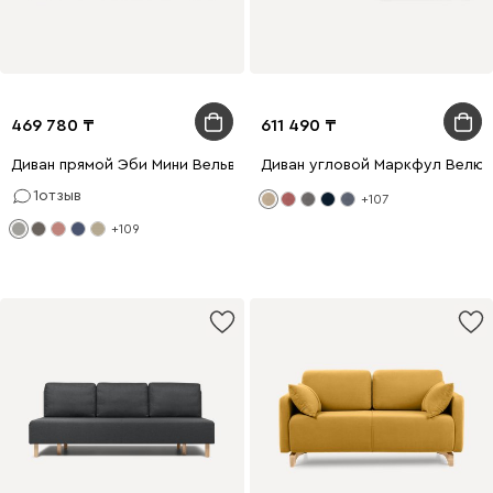
469 780
611 490
Диван прямой Эби Мини Вельвет Светло-серый
Диван угловой Маркфул Велю
1
отзыв
+107
+109