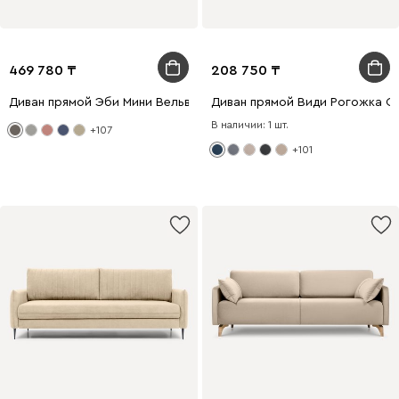
469 780
208 750
Диван прямой Эби Мини Вельвет Серый
Диван прямой Види Рогожка С
В наличии: 1 шт.
+107
+101