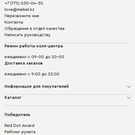
+7 (775) 030-04-30
love@mebel.kz
Перезвоните мне
Контакты
Обращение в отдел качества
Написать руководству
Режим работы колл-центра
ежедневно с 09-00 до 20-00
Доставка заказов
ежедневно с 9:00 до 23:00
Информация для покупателей
О компании
Каталог
Адреса магазинов
Мягкая мебель
Доставка и оплата
Корпусная мебель
Победитель
Гарантия
Бескаркасная мебель
Mebel.Club
Red Dot Award
Модульная мебель
Для бизнеса
Рейтинг рунета
Столы и стулья