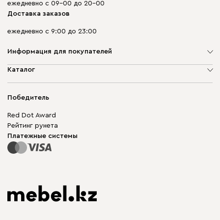
ежедневно с 09-00 до 20-00
Доставка заказов
ежедневно с 9:00 до 23:00
Информация для покупателей
О компании
Каталог
Адреса магазинов
Мягкая мебель
Доставка и оплата
Корпусная мебель
Победитель
Гарантия
Бескаркасная мебель
Mebel.Club
Red Dot Award
Модульная мебель
Для бизнеса
Рейтинг рунета
Столы и стулья
Карта сайта
Платежные системы