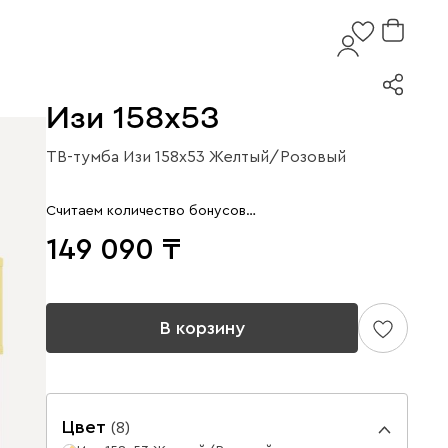
Изи 158x53
ТВ-тумба Изи 158x53 Желтый/Розовый
Считаем количество бонусов…
149 090
В корзину
Цвет
(
8
)