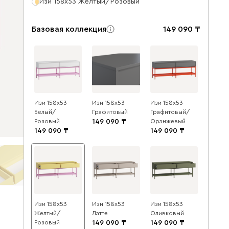
Изи 158x53 Желтый/Розовый
Базовая коллекция
149 090
Изи 158x53
Изи 158x53
Изи 158x53
Белый/
Графитовый
Графитовый/
Розовый
149 090
Оранжевый
149 090
149 090
Изи 158x53
Изи 158x53
Изи 158x53
Желтый/
Латте
Оливковый
Розовый
149 090
149 090