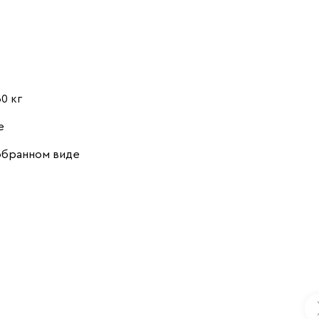
30 кг
е
обранном виде