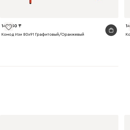
141 630
1
Комод Изи 80x91 Графитовый/Оранжевый
К