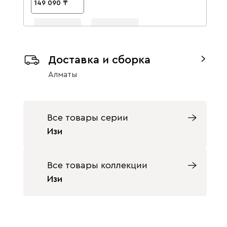
149 090
Доставка и сборка
Алматы
Изи 158x53
Изи 158x53
Оливковый/
Терракотовый
Оранжевый
149 090
149 090
Все товары серии
Изи
Все товары коллекции
Изи