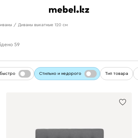
диваны
/
Диваны выкатные 120 см
йдено
59
 быстро
Стильно и недорого
Тип товара