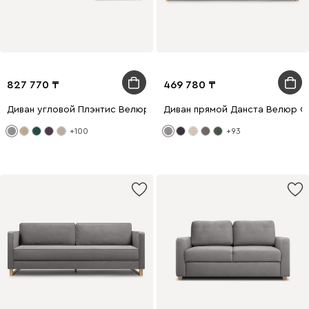
827 770
469 780
Диван угловой Плэнтис Велюр Светло-серый
Диван прямой Данста Велюр С
+100
+93