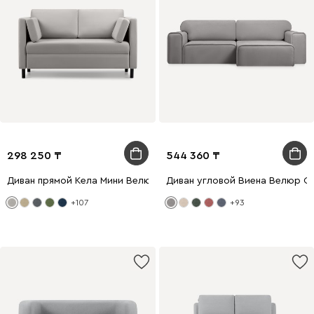
298 250
544 360
Диван прямой Кела Мини Велюр Серый
Диван угловой Виена Велюр С
+107
+93