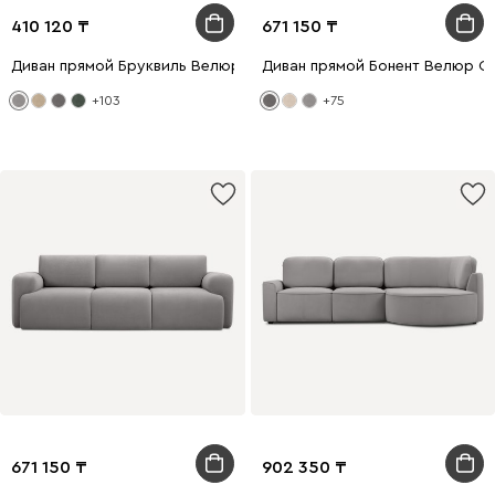
410 120
671 150
Диван прямой Бруквиль Велюр Светло-серый
Диван прямой Бонент Велюр С
+103
+75
671 150
902 350