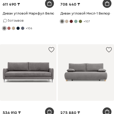
611 490
708 440
Диван угловой Маркфул Велюр Серый
Диван угловой Мисл-1 Велюр 
5
отзывов
+107
+106
536 910
275 880