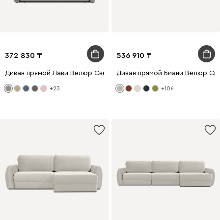
372 830
536 910
Диван прямой Лави Велюр Светло-серый
Диван прямой Биани Велюр Св
+23
+106