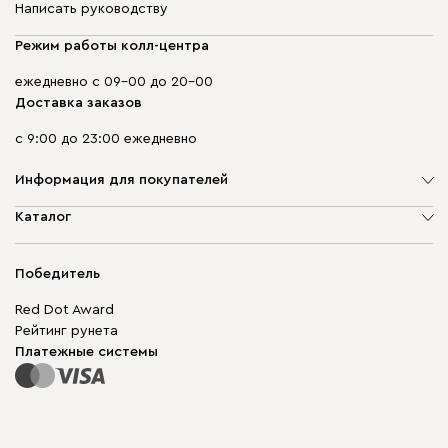
Написать руководству
Режим работы колл-центра
ежедневно с 09-00 до 20-00
Доставка заказов
с 9:00 до 23:00 ежедневно
Информация для покупателей
О компании
Каталог
Адреса магазинов
Мягкая мебель
Доставка и оплата
Корпусная мебель
Победитель
Гарантия
Бескаркасная мебель
Mebel.Club
Red Dot Award
Модульная мебель
Для бизнеса
Рейтинг рунета
Столы и стулья
Карта сайта
Платежные системы