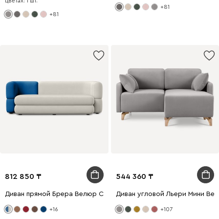
цветах: 1 шт.
+81
+81
812 850
544 360
Диван прямой Брера Велюр Светло-серый/Синий
Диван угловой Льери Мини Ве
+16
+107