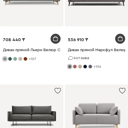
708 440
536 910
Диван прямой Льери Велюр Светло-серый
Диван прямой Маркфул Велюр
4
отзыва
+107
+106