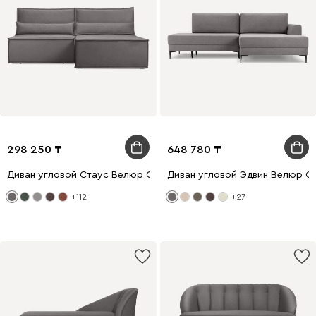
298 250
648 780
Диван угловой Стаус Велюр Серый
Диван угловой Эдвин Велюр С
+112
+27